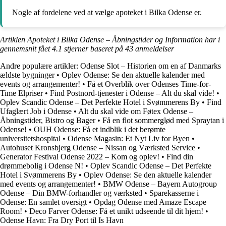
Nogle af fordelene ved at vælge apoteket i Bilka Odense er.
Artiklen Apoteket i Bilka Odense – Åbningstider og Information har i
gennemsnit fået
4.1
stjerner baseret på
43
anmeldelser
Andre populære artikler:
Odense Slot – Historien om en af Danmarks
ældste bygninger
•
Oplev Odense: Se den aktuelle kalender med
events og arrangementer!
•
Få et Overblik over Odenses Time-for-
Time Elpriser
•
Find Postnord-tjenester i Odense – Alt du skal vide!
•
Oplev Scandic Odense – Det Perfekte Hotel i Svømmerens By
•
Find
Ufaglært Job i Odense
•
Alt du skal vide om Føtex Odense –
Åbningstider, Bistro og Bager
•
Få en flot sommerglød med Spraytan i
Odense!
•
OUH Odense: Få et indblik i det berømte
universitetshospital
•
Odense Magasin: Et Nyt Liv for Byen
•
Autohuset Kronsbjerg Odense – Nissan og Værksted Service
•
Generator Festival Odense 2022 – Kom og oplev!
•
Find din
drømmebolig i Odense N!
•
Oplev Scandic Odense – Det Perfekte
Hotel i Svømmerens By
•
Oplev Odense: Se den aktuelle kalender
med events og arrangementer!
•
BMW Odense – Bayern Autogroup
Odense – Din BMW-forhandler og værksted
•
Sparekasserne i
Odense: En samlet oversigt
•
Opdag Odense med Amaze Escape
Room!
•
Deco Farver Odense: Få et unikt udseende til dit hjem!
•
Odense Havn: Fra Dry Port til Is Havn