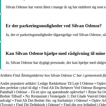
Silvan Odense har været åben i mange år og har etableret sig som en
Er der parkeringsmuligheder ved Silvan Odense?
Ja, der er parkeringsmuligheder tilgængelige ved Silvan Odense, så 
Kan Silvan Odense hjælpe med rådgivning til mine
Ja, Silvan Odense har dygtigt personale, der kan hjælpe med rådgivn
Artiklen Find Åbningstiderne hos Silvan Odense C har i gennemsnit få
Andre populære artikler:
Ledige Rækkehuse Til Leje I Odense
•
Oplev
den perfekte cykel til dig!
•
Find Alt Du Behøver Ved Odense Borgerse
Paintball i Odense – Få en sjov og spændende oplevelse!
•
Rejse fra 
Bedste Tilbud!
•
Ny Restaurant i Vestergade 1: Det Glade Vanvid Ode
udvalg!
•
Find Alt Det Bedste Ski- og Surfudstyr i Odense!
•
Oplev Arb
(Toyota)
•
Find Dit Deltidsjob i Odense!
•
Find din nye lejlighed i Od