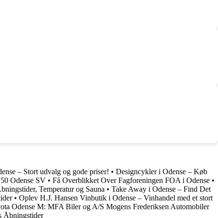
nse – Stort udvalg og gode priser!
•
Designcykler i Odense – Køb
5250 Odense SV
•
Få Overblikket Over Fagforeningen FOA i Odense
•
ningstider, Temperatur og Sauna
•
Take Away i Odense – Find Det
ider
•
Oplev H.J. Hansen Vinbutik i Odense – Vinhandel med et stort
ota Odense M: MFA Biler og A/S Mogens Frederiksen Automobiler
s Åbningstider