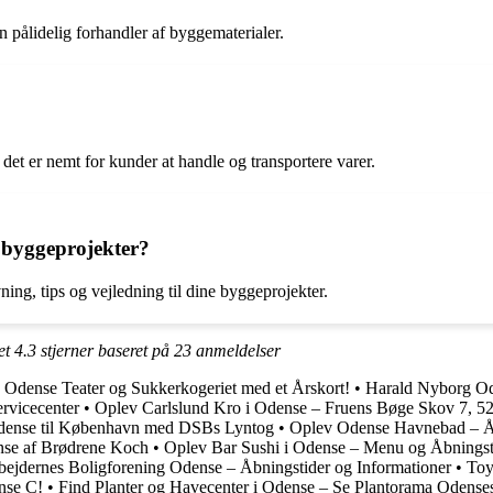
 pålidelig forhandler af byggematerialer.
det er nemt for kunder at handle og transportere varer.
 byggeprojekter?
ing, tips og vejledning til dine byggeprojekter.
et
4.3
stjerner baseret på
23
anmeldelser
 Odense Teater og Sukkerkogeriet med et Årskort!
•
Harald Nyborg Ode
rvicecenter
•
Oplev Carlslund Kro i Odense – Fruens Bøge Skov 7, 
Odense til København med DSBs Lyntog
•
Oplev Odense Havnebad – Åb
nse af Brødrene Koch
•
Oplev Bar Sushi i Odense – Menu og Åbningst
ejdernes Boligforening Odense – Åbningstider og Informationer
•
Toy
ense C!
•
Find Planter og Havecenter i Odense – Se Plantorama Odense