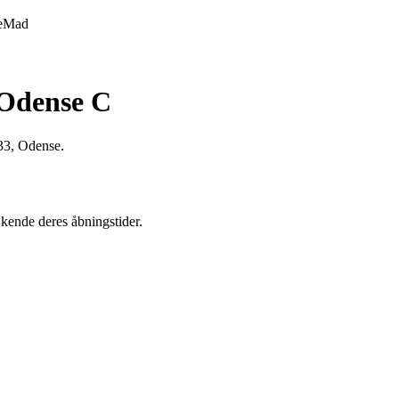
e
Mad
 Odense C
33, Odense.
 kende deres åbningstider.