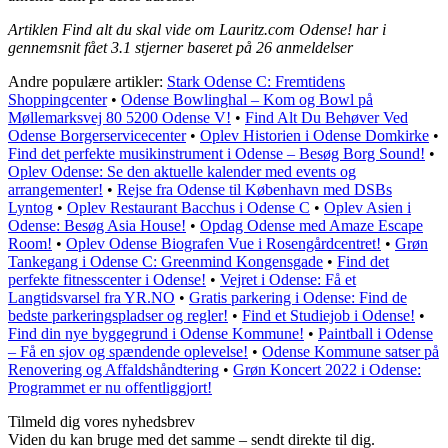
Artiklen Find alt du skal vide om Lauritz.com Odense! har i
gennemsnit fået
3.1
stjerner baseret på
26
anmeldelser
Andre populære artikler:
Stark Odense C: Fremtidens
Shoppingcenter
•
Odense Bowlinghal – Kom og Bowl på
Møllemarksvej 80 5200 Odense V!
•
Find Alt Du Behøver Ved
Odense Borgerservicecenter
•
Oplev Historien i Odense Domkirke
•
Find det perfekte musikinstrument i Odense – Besøg Borg Sound!
•
Oplev Odense: Se den aktuelle kalender med events og
arrangementer!
•
Rejse fra Odense til København med DSBs
Lyntog
•
Oplev Restaurant Bacchus i Odense C
•
Oplev Asien i
Odense: Besøg Asia House!
•
Opdag Odense med Amaze Escape
Room!
•
Oplev Odense Biografen Vue i Rosengårdcentret!
•
Grøn
Tankegang i Odense C: Greenmind Kongensgade
•
Find det
perfekte fitnesscenter i Odense!
•
Vejret i Odense: Få et
Langtidsvarsel fra YR.NO
•
Gratis parkering i Odense: Find de
bedste parkeringspladser og regler!
•
Find et Studiejob i Odense!
•
Find din nye byggegrund i Odense Kommune!
•
Paintball i Odense
– Få en sjov og spændende oplevelse!
•
Odense Kommune satser på
Renovering og Affaldshåndtering
•
Grøn Koncert 2022 i Odense:
Programmet er nu offentliggjort!
Tilmeld dig vores nyhedsbrev
Viden du kan bruge med det samme – sendt direkte til dig.