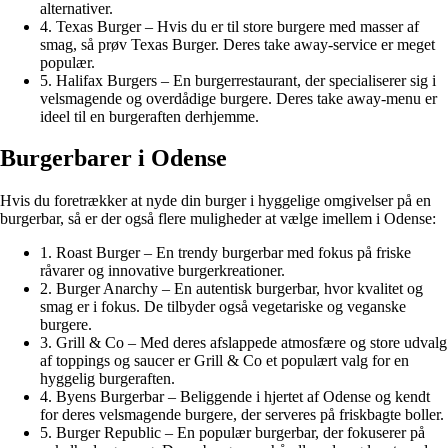
alternativer.
4. Texas Burger – Hvis du er til store burgere med masser af
smag, så prøv Texas Burger. Deres take away-service er meget
populær.
5. Halifax Burgers – En burgerrestaurant, der specialiserer sig i
velsmagende og overdådige burgere. Deres take away-menu er
ideel til en burgeraften derhjemme.
Burgerbarer i Odense
Hvis du foretrækker at nyde din burger i hyggelige omgivelser på en
burgerbar, så er der også flere muligheder at vælge imellem i Odense:
1. Roast Burger – En trendy burgerbar med fokus på friske
råvarer og innovative burgerkreationer.
2. Burger Anarchy – En autentisk burgerbar, hvor kvalitet og
smag er i fokus. De tilbyder også vegetariske og veganske
burgere.
3. Grill & Co – Med deres afslappede atmosfære og store udvalg
af toppings og saucer er Grill & Co et populært valg for en
hyggelig burgeraften.
4. Byens Burgerbar – Beliggende i hjertet af Odense og kendt
for deres velsmagende burgere, der serveres på friskbagte boller.
5. Burger Republic – En populær burgerbar, der fokuserer på