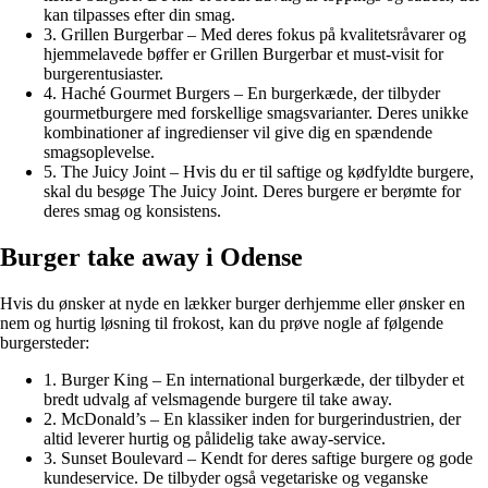
kan tilpasses efter din smag.
3. Grillen Burgerbar – Med deres fokus på kvalitetsråvarer og
hjemmelavede bøffer er Grillen Burgerbar et must-visit for
burgerentusiaster.
4. Haché Gourmet Burgers – En burgerkæde, der tilbyder
gourmetburgere med forskellige smagsvarianter. Deres unikke
kombinationer af ingredienser vil give dig en spændende
smagsoplevelse.
5. The Juicy Joint – Hvis du er til saftige og kødfyldte burgere,
skal du besøge The Juicy Joint. Deres burgere er berømte for
deres smag og konsistens.
Burger take away i Odense
Hvis du ønsker at nyde en lækker burger derhjemme eller ønsker en
nem og hurtig løsning til frokost, kan du prøve nogle af følgende
burgersteder:
1. Burger King – En international burgerkæde, der tilbyder et
bredt udvalg af velsmagende burgere til take away.
2. McDonald’s – En klassiker inden for burgerindustrien, der
altid leverer hurtig og pålidelig take away-service.
3. Sunset Boulevard – Kendt for deres saftige burgere og gode
kundeservice. De tilbyder også vegetariske og veganske