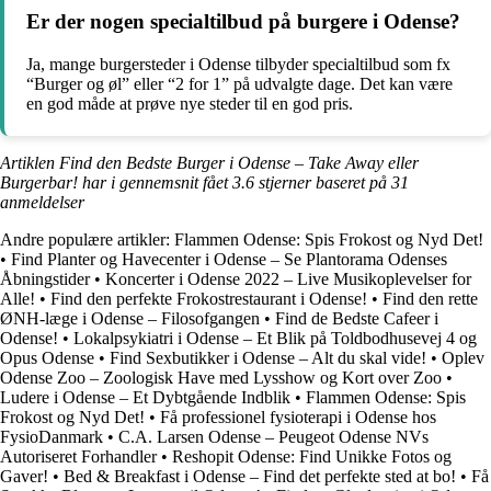
Er der nogen specialtilbud på burgere i Odense?
Ja, mange burgersteder i Odense tilbyder specialtilbud som fx
“Burger og øl” eller “2 for 1” på udvalgte dage. Det kan være
en god måde at prøve nye steder til en god pris.
Artiklen Find den Bedste Burger i Odense – Take Away eller
Burgerbar! har i gennemsnit fået
3.6
stjerner baseret på
31
anmeldelser
Andre populære artikler:
Flammen Odense: Spis Frokost og Nyd Det!
•
Find Planter og Havecenter i Odense – Se Plantorama Odenses
Åbningstider
•
Koncerter i Odense 2022 – Live Musikoplevelser for
Alle!
•
Find den perfekte Frokostrestaurant i Odense!
•
Find den rette
ØNH-læge i Odense – Filosofgangen
•
Find de Bedste Cafeer i
Odense!
•
Lokalpsykiatri i Odense – Et Blik på Toldbodhusevej 4 og
Opus Odense
•
Find Sexbutikker i Odense – Alt du skal vide!
•
Oplev
Odense Zoo – Zoologisk Have med Lysshow og Kort over Zoo
•
Ludere i Odense – Et Dybtgående Indblik
•
Flammen Odense: Spis
Frokost og Nyd Det!
•
Få professionel fysioterapi i Odense hos
FysioDanmark
•
C.A. Larsen Odense – Peugeot Odense NVs
Autoriseret Forhandler
•
Reshopit Odense: Find Unikke Fotos og
Gaver!
•
Bed & Breakfast i Odense – Find det perfekte sted at bo!
•
Få