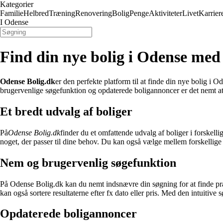
Kategorier
Familie
Helbred
Træning
Renovering
Bolig
Penge
Aktiviteter
Livet
Karrier
I Odense
Find din nye bolig i Odense med
Odense Bolig.dk
er den perfekte platform til at finde din nye bolig i O
brugervenlige søgefunktion og opdaterede boligannoncer er det nemt at f
Et bredt udvalg af boliger
På
Odense Bolig.dk
finder du et omfattende udvalg af boliger i forskell
noget, der passer til dine behov. Du kan også vælge mellem forskellige 
Nem og brugervenlig søgefunktion
På Odense Bolig.dk kan du nemt indsnævre din søgning for at finde præcis 
kan også sortere resultaterne efter fx dato eller pris. Med den intuitive
Opdaterede boligannoncer