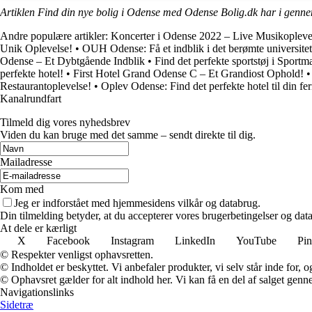
Artiklen Find din nye bolig i Odense med Odense Bolig.dk har i genne
Andre populære artikler:
Koncerter i Odense 2022 – Live Musikoplevel
Unik Oplevelse!
•
OUH Odense: Få et indblik i det berømte universitet
Odense – Et Dybtgående Indblik
•
Find det perfekte sportstøj i Sport
perfekte hotel!
•
First Hotel Grand Odense C – Et Grandiost Ophold!
Restaurantoplevelse!
•
Oplev Odense: Find det perfekte hotel til din fer
Kanalrundfart
Tilmeld dig vores nyhedsbrev
Viden du kan bruge med det samme – sendt direkte til dig.
Mailadresse
Kom med
Jeg er indforstået med hjemmesidens vilkår og databrug.
Din tilmelding betyder, at du accepterer vores brugerbetingelser og data
At dele er kærligt
X
Facebook
Instagram
LinkedIn
YouTube
Pin
© Respekter venligst ophavsretten.
© Indholdet er beskyttet. Vi anbefaler produkter, vi selv står inde for
© Ophavsret gælder for alt indhold her. Vi kan få en del af salget genne
Navigationslinks
Sidetræ