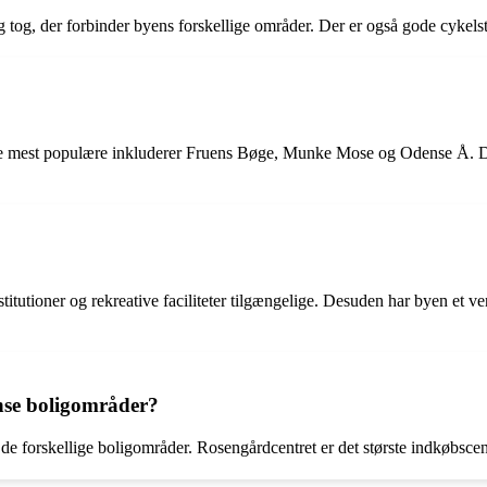
 tog, der forbinder byens forskellige områder. Der er også gode cykelsti
e mest populære inkluderer Fruens Bøge, Munke Mose og Odense Å. Diss
titutioner og rekreative faciliteter tilgængelige. Desuden har byen et venl
nse boligområder?
e forskellige boligområder. Rosengårdcentret er det største indkøbscente