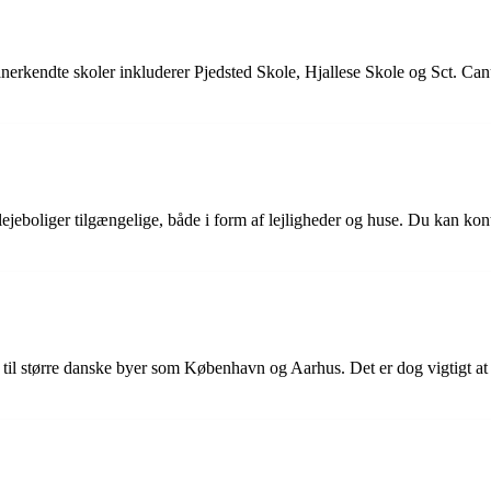
 anerkendte skoler inkluderer Pjedsted Skole, Hjallese Skole og Sct. Ca
af lejeboliger tilgængelige, både i form af lejligheder og huse. Du kan 
il større danske byer som København og Aarhus. Det er dog vigtigt at b