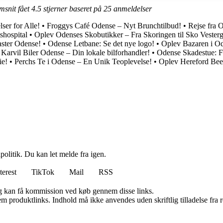
msnit fået
4.5
stjerner baseret på
25
anmeldelser
ser for Alle!
•
Froggys Café Odense – Nyt Brunchtilbud!
•
Rejse fra
shospital
•
Oplev Odenses Skobutikker – Fra Skoringen til Sko Vester
master Odense!
•
Odense Letbane: Se det nye logo!
•
Oplev Bazaren i Od
•
Karvil Biler Odense – Din lokale bilforhandler!
•
Odense Skadestue: F
ie!
•
Perchs Te i Odense – En Unik Teoplevelse!
•
Oplev Hereford Bee
politik. Du kan let melde fra igen.
terest
TikTok
Mail
RSS
, og kan få kommission ved køb gennem disse links.
m produktlinks. Indhold må ikke anvendes uden skriftlig tilladelse fra r