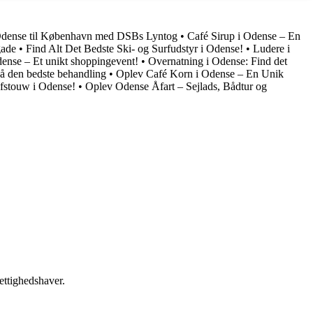
 Odense til København med DSBs Lyntog
•
Café Sirup i Odense – En
gade
•
Find Alt Det Bedste Ski- og Surfudstyr i Odense!
•
Ludere i
ense – Et unikt shoppingevent!
•
Overnatning i Odense: Find det
å den bedste behandling
•
Oplev Café Korn i Odense – En Unik
fstouw i Odense!
•
Oplev Odense Åfart – Sejlads, Bådtur og
ettighedshaver.