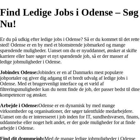
Find Ledige Jobs i Odense – Søg
Nu!
Er du på udkig efter ledige jobs i Odense? Så er du kommet til det rette
sted! Odense er en by med et blomstrende jobmarked og mange
spændende muligheder. Uanset om du er nyuddannet, ønsker at skifte
karriere eller bare søger et nyt spændende job, så er der masser af
ledige jobmuligheder i Odense.
Jobindex Odense:
Jobindex er en af Danmarks mest populære
jobportaler og giver dig adgang til et bredt udvalg af ledige jobs i
Odense. Med et brugervenligt interface og et væld af
filtreringsmuligheder kan du nemt finde de job, der passer bedst til dine
kompetencer og ønsker.
Arbejde i Odense:
Odense er en dynamisk by med mange
virksomheder og organisationer, der søger talentfulde medarbejdere.
Uanset om du er interesseret i job inden for IT, sundhedsvæsen, finans,
uddannelse eller noget helt andet, er der gode muligheder for at finde
arbejde i Odense.
Find dit drømmejob:
Med de mange ledige jobmuligheder i Odense