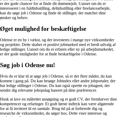
er der gode chancer for at finde dit drømmejob. Uanset om du er
interesseret i en fuldtidsstilling, deltidsstilling eller freelancearbejde,
kan du søge job i Odense og finde de stillinger, der matcher dine
ønsker og behov.
Øget mulighed for beskæftigelse
Odense er en by i vækst, og der investeres i mange nye virksomheder
og projekter. Dette skaber et positivt jobmarked med et bredt udvalg af
ledige stillinger. Uanset om du er erfaren eller ny på arbejdsmarkedet,
er der gode muligheder for at finde beskæftigelse i Odense.
Søg job i Odense nu!
Hvis du er klar til at søge job i Odense, så er der flere måder, du kan
komme i gang på. Du kan besøge Jobindex eller andre jobportaler, der
har ledige stillinger i Odense. Du kan også oprette en jobagent, der
sender dig relevante jobopslag baseret på dine præferencer.
Husk at lave en målrettet ansøgning og et godt CV, der fremhæver dine
kompetencer og erfaringer. Et godt første indtryk kan være afgørende
for at få inviteret til en samtale. Brug tid på at forberede dig og
researche de virksomheder, du søger hos. Dette viser interesse og