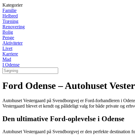
Kategorier
Familie
Helbred
Træning
Renovering
Bolig
Penge
Aktiviteter
Livet
Karriere
Mad
I Odense
Ford Odense – Autohuset Veste
Autohuset Vestergaard på Svendborgvej er Ford-forhandleren i Odense 
Vestergaard blevet et kendt og pålideligt valg for både private og erh
Den ultimative Ford-oplevelse i Odense
Autohuset Vestergaard på Svendborgvej er den perfekte destination for