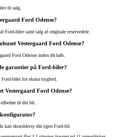
er til salg.
stergaard Ford Odense?
f Ford-biler samt salg af originale reservedele.
tohuset Vestergaard Ford Odense?
rgaard Ford Odense inden dit køb.
e garantier på Ford-biler?
Ford-biler for ekstra tryghed.
set Vestergaard Ford Odense?
lbehør til din bil.
lkonfigurator?
 du kan skræddersy din egen Ford-bil.
 gennemsnit fået
3.1
stjerner baseret på
11
anmeldelser