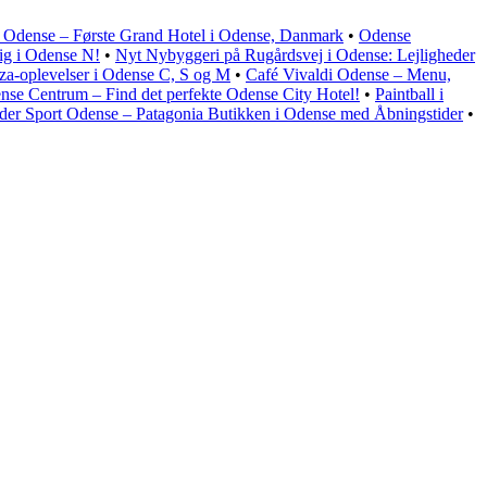
 Odense – Første Grand Hotel i Odense, Danmark
•
Odense
ig i Odense N!
•
Nyt Nybyggeri på Rugårdsvej i Odense: Lejligheder
za-oplevelser i Odense C, S og M
•
Café Vivaldi Odense – Menu,
nse Centrum – Find det perfekte Odense City Hotel!
•
Paintball i
der Sport Odense – Patagonia Butikken i Odense med Åbningstider
•