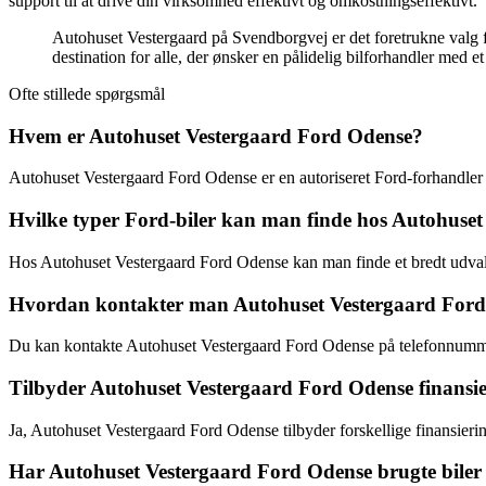
support til at drive din virksomhed effektivt og omkostningseffektivt.
Autohuset Vestergaard på Svendborgvej er det foretrukne valg fo
destination for alle, der ønsker en pålidelig bilforhandler med e
Ofte stillede spørgsmål
Hvem er Autohuset Vestergaard Ford Odense?
Autohuset Vestergaard Ford Odense er en autoriseret Ford-forhandle
Hvilke typer Ford-biler kan man finde hos Autohuse
Hos Autohuset Vestergaard Ford Odense kan man finde et bredt udvalg
Hvordan kontakter man Autohuset Vestergaard For
Du kan kontakte Autohuset Vestergaard Ford Odense på telefonnumm
Tilbyder Autohuset Vestergaard Ford Odense finansi
Ja, Autohuset Vestergaard Ford Odense tilbyder forskellige finansieri
Har Autohuset Vestergaard Ford Odense brugte biler t