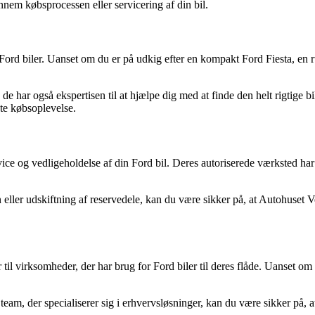
gennem købsprocessen eller servicering af din bil.
 Ford biler. Uanset om du er på udkig efter en kompakt Ford Fiesta, en
e har også ekspertisen til at hjælpe dig med at finde den helt rigtige bil
ste købsoplevelse.
e og vedligeholdelse af din Ford bil. Deres autoriserede værksted har d
 eller udskiftning af reservedele, kan du være sikker på, at Autohuset 
l virksomheder, der har brug for Ford biler til deres flåde. Uanset om d
 team, der specialiserer sig i erhvervsløsninger, kan du være sikker på,