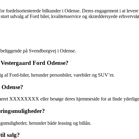
r fordelsorienterede bilkunder i Odense. Deres engagement i at levere 
t stort udvalg af Ford biler, kvalitetsservice og skræddersyede erhvervsl
r beliggende på Svendborgvej i Odense.
t Vestergaard Ford Odense?
 af Ford-biler, herunder personbiler, varebiler og SUV’er.
d Odense?
eret XXXXXXXX eller besøge deres hjemmeside for at finde yderliger
eringsmuligheder?
ngsmuligheder, herunder både leasing og billån.
il salg?