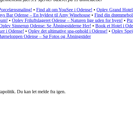
Porcelænsmaling!
•
Find alt om YouSee i Odense!
•
Oplev Grand Hotel
ys Bar Odense – En hyldest til Amy Winehouse
•
Find din drømmebol
eum!
•
Oplev Friluftslageret Odense – Naturen lige uden for byen!
•
Piz
Oplev Sinnerup Odense: Se Åbningstiderne Her!
•
Book et Hotel i Ode
iker i Odense!
•
Oplev det ultimative spa-ophold i Odense!
•
Oplev Spej
ørneloppen Odense – Sø Fotos og Åbningstider
apolitik. Du kan let melde fra igen.