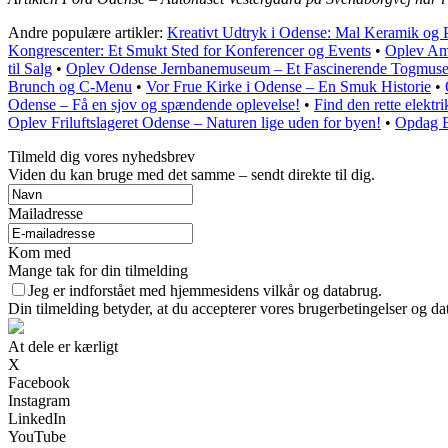
Andre populære artikler:
Kreativt Udtryk i Odense: Mal Keramik og 
Kongrescenter: Et Smukt Sted for Konferencer og Events
•
Oplev Am
til Salg
•
Oplev Odense Jernbanemuseum – Et Fascinerende Togmus
Brunch og C-Menu
•
Vor Frue Kirke i Odense – En Smuk Historie
•
Odense – Få en sjov og spændende oplevelse!
•
Find den rette elektr
Oplev Friluftslageret Odense – Naturen lige uden for byen!
•
Opdag B
Tilmeld dig vores nyhedsbrev
Viden du kan bruge med det samme – sendt direkte til dig.
Mailadresse
Kom med
Mange tak for din tilmelding
Jeg er indforstået med hjemmesidens vilkår og databrug.
Din tilmelding betyder, at du accepterer vores brugerbetingelser og dat
At dele er kærligt
X
Facebook
Instagram
LinkedIn
YouTube