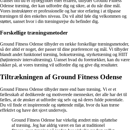
Uanset om du er nybegynder eller erfaren, tilbyder Ground Fitness
Odense træning, der kan udfordre dig og sikre, at du når dine mål.
Vores instruktører er professionelle og har stor erfaring i at tilpasse
træningen til den enkeltes niveau. Du vil altid føle dig velkommen og
støttet, uanset hvor i din træningsrejse du befinder dig.
Forskellige træningsmetoder
Ground Fitness Odense tilbyder en række forskellige træningsmetoder,
så der altid er noget, der passer til dine præferencer og mål. Vi tilbyder
blandt andet funktionel træning, boksetræning, styrketræning og HIIT
(højintensiv intervaltræning). Uanset hvad du foretrækker, kan du være
sikker på, at vores træning vil udfordre dig og give dig resultater.
Tiltrækningen af Ground Fitness Odense
Ground Fitness Odense tilbyder mere end bare træning. Vi er et
fællesskab af dedikerede og motiverede mennesker, der alle har det til
fælles, at de ønsker at udfordre sig selv og nå deres fulde potentiale.
Du vil finde et inspirerende og støttende miljø, hvor du kan træne
effektivt og have det sjovt undervejs.
Ground Fitness Odense har virkelig ændret min opfattelse
af træning. Jeg har aldrig været en fan at traditionel