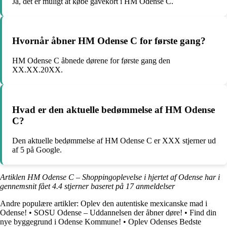
Ja, det er muligt at købe gavekort i HM Odense C.
Hvornår åbner HM Odense C for første gang?
HM Odense C åbnede dørene for første gang den
XX.XX.20XX.
Hvad er den aktuelle bedømmelse af HM Odense
C?
Den aktuelle bedømmelse af HM Odense C er XXX stjerner ud
af 5 på Google.
Artiklen HM Odense C – Shoppingoplevelse i hjertet af Odense har i
gennemsnit fået
4.4
stjerner baseret på
17
anmeldelser
Andre populære artikler:
Oplev den autentiske mexicanske mad i
Odense!
•
SOSU Odense – Uddannelsen der åbner døre!
•
Find din
nye byggegrund i Odense Kommune!
•
Oplev Odenses Bedste