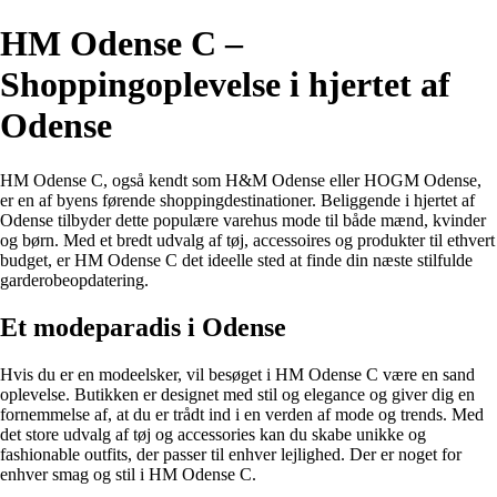
HM Odense C –
Shoppingoplevelse i hjertet af
Odense
HM Odense C, også kendt som H&M Odense eller HOGM Odense,
er en af ​​byens førende shoppingdestinationer. Beliggende i hjertet af
Odense tilbyder dette populære varehus mode til både mænd, kvinder
og børn. Med et bredt udvalg af tøj, accessoires og produkter til ethvert
budget, er HM Odense C det ideelle sted at finde din næste stilfulde
garderobeopdatering.
Et modeparadis i Odense
Hvis du er en modeelsker, vil besøget i HM Odense C være en sand
oplevelse. Butikken er designet med stil og elegance og giver dig en
fornemmelse af, at du er trådt ind i en verden af ​​mode og trends. Med
det store udvalg af tøj og accessories kan du skabe unikke og
fashionable outfits, der passer til enhver lejlighed. Der er noget for
enhver smag og stil i HM Odense C.