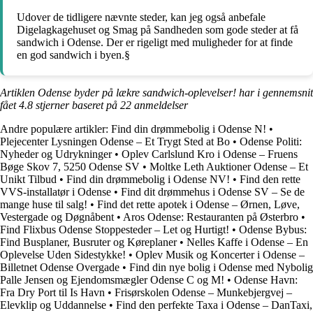
Udover de tidligere nævnte steder, kan jeg også anbefale
Digelagkagehuset og Smag på Sandheden som gode steder at få
sandwich i Odense. Der er rigeligt med muligheder for at finde
en god sandwich i byen.§
Artiklen Odense byder på lækre sandwich-oplevelser! har i gennemsnit
fået
4.8
stjerner baseret på
22
anmeldelser
Andre populære artikler:
Find din drømmebolig i Odense N!
•
Plejecenter Lysningen Odense – Et Trygt Sted at Bo
•
Odense Politi:
Nyheder og Udrykninger
•
Oplev Carlslund Kro i Odense – Fruens
Bøge Skov 7, 5250 Odense SV
•
Moltke Leth Auktioner Odense – Et
Unikt Tilbud
•
Find din drømmebolig i Odense NV!
•
Find den rette
VVS-installatør i Odense
•
Find dit drømmehus i Odense SV – Se de
mange huse til salg!
•
Find det rette apotek i Odense – Ørnen, Løve,
Vestergade og Døgnåbent
•
Aros Odense: Restauranten på Østerbro
•
Find Flixbus Odense Stoppesteder – Let og Hurtigt!
•
Odense Bybus:
Find Busplaner, Busruter og Køreplaner
•
Nelles Kaffe i Odense – En
Oplevelse Uden Sidestykke!
•
Oplev Musik og Koncerter i Odense –
Billetnet Odense Overgade
•
Find din nye bolig i Odense med Nybolig
Palle Jensen og Ejendomsmægler Odense C og M!
•
Odense Havn:
Fra Dry Port til Is Havn
•
Frisørskolen Odense – Munkebjergvej –
Elevklip og Uddannelse
•
Find den perfekte Taxa i Odense – DanTaxi,