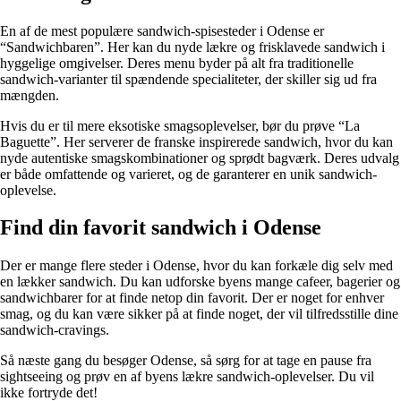
En af de mest populære sandwich-spisesteder i Odense er
“Sandwichbaren”. Her kan du nyde lækre og frisklavede sandwich i
hyggelige omgivelser. Deres menu byder på alt fra traditionelle
sandwich-varianter til spændende specialiteter, der skiller sig ud fra
mængden.
Hvis du er til mere eksotiske smagsoplevelser, bør du prøve “La
Baguette”. Her serverer de franske inspirerede sandwich, hvor du kan
nyde autentiske smagskombinationer og sprødt bagværk. Deres udvalg
er både omfattende og varieret, og de garanterer en unik sandwich-
oplevelse.
Find din favorit sandwich i Odense
Der er mange flere steder i Odense, hvor du kan forkæle dig selv med
en lækker sandwich. Du kan udforske byens mange cafeer, bagerier og
sandwichbarer for at finde netop din favorit. Der er noget for enhver
smag, og du kan være sikker på at finde noget, der vil tilfredsstille dine
sandwich-cravings.
Så næste gang du besøger Odense, så sørg for at tage en pause fra
sightseeing og prøv en af byens lækre sandwich-oplevelser. Du vil
ikke fortryde det!