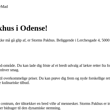
e
Mad
khus i Odense!
kke må gå glip af, er Storms Pakhus. Beliggende i Lerchesgade 4, 5000
-område. Du kan lade dig friste af et bredt udvalg af lækre retter fra f
 enhver smag.
til overkommelige priser. Du kan prøve dig frem og nyde forskellige ret
kulinariske tilbud.
entrum, der tiltrækker en bred vifte af mennesker. Storms Pakhus er ind
er bidrager til den dynamiske stemning.