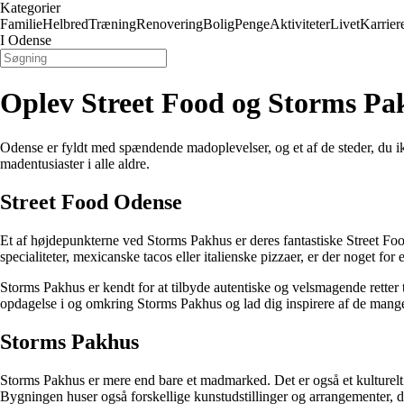
Kategorier
Familie
Helbred
Træning
Renovering
Bolig
Penge
Aktiviteter
Livet
Karrier
I Odense
Oplev Street Food og Storms Pa
Odense er fyldt med spændende madoplevelser, og et af de steder, du i
madentusiaster i alle aldre.
Street Food Odense
Et af højdepunkterne ved Storms Pakhus er deres fantastiske Street Food
specialiteter, mexicanske tacos eller italienske pizzaer, er der noget for
Storms Pakhus er kendt for at tilbyde autentiske og velsmagende retter 
opdagelse i og omkring Storms Pakhus og lad dig inspirere af de mange 
Storms Pakhus
Storms Pakhus er mere end bare et madmarked. Det er også et kulturelt c
Bygningen huser også forskellige kunstudstillinger og arrangementer, d