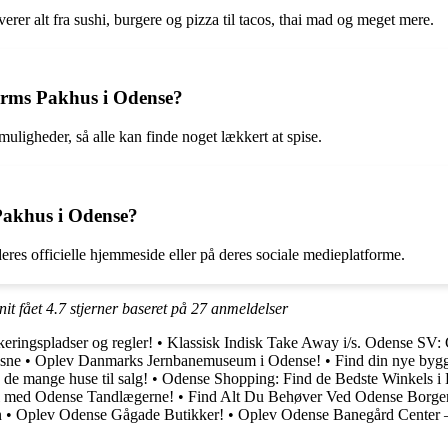
rer alt fra sushi, burgere og pizza til tacos, thai mad og meget mere.
torms Pakhus i Odense?
ligheder, så alle kan finde noget lækkert at spise.
Pakhus i Odense?
res officielle hjemmeside eller på deres sociale medieplatforme.
it fået
4.7
stjerner baseret på
27
anmeldelser
keringspladser og regler!
•
Klassisk Indisk Take Away i/s. Odense SV
ksne
•
Oplev Danmarks Jernbanemuseum i Odense!
•
Find din nye by
de mange huse til salg!
•
Odense Shopping: Find de Bedste Winkels i
l med Odense Tandlægerne!
•
Find Alt Du Behøver Ved Odense Borger
n
•
Oplev Odense Gågade Butikker!
•
Oplev Odense Banegård Center –