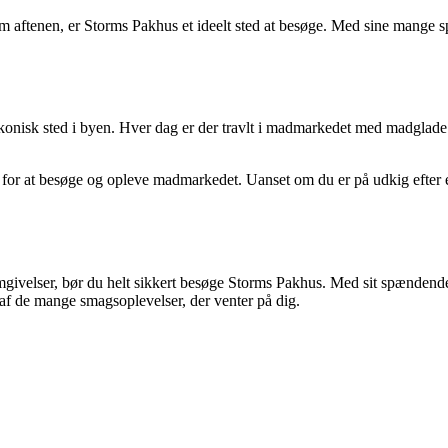
m aftenen, er Storms Pakhus et ideelt sted at besøge. Med sine mange sp
nisk sted i byen. Hver dag er der travlt i madmarkedet med madglade g
r at besøge og opleve madmarkedet. Uanset om du er på udkig efter en h
givelser, bør du helt sikkert besøge Storms Pakhus. Med sit spændende
 af de mange smagsoplevelser, der venter på dig.