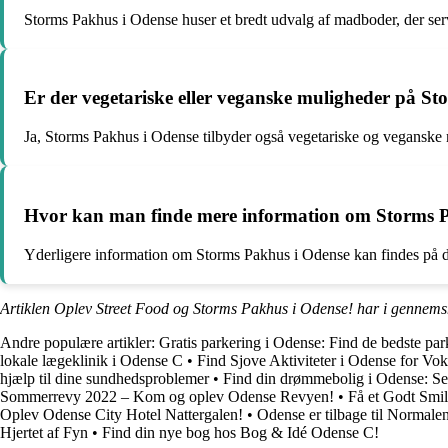
Storms Pakhus i Odense huser et bredt udvalg af madboder, der serve
Er der vegetariske eller veganske muligheder på S
Ja, Storms Pakhus i Odense tilbyder også vegetariske og veganske mu
Hvor kan man finde mere information om Storms 
Yderligere information om Storms Pakhus i Odense kan findes på de
Artiklen Oplev Street Food og Storms Pakhus i Odense! har i gennemsn
Andre populære artikler:
Gratis parkering i Odense: Find de bedste par
lokale lægeklinik i Odense C
•
Find Sjove Aktiviteter i Odense for Vo
hjælp til dine sundhedsproblemer
•
Find din drømmebolig i Odense: Se 
Sommerrevy 2022 – Kom og oplev Odense Revyen!
•
Få et Godt Smi
Oplev Odense City Hotel Nattergalen!
•
Odense er tilbage til Normale
Hjertet af Fyn
•
Find din nye bog hos Bog & Idé Odense C!