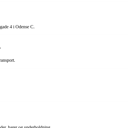
gade 4 i Odense C.
?
ransport.
der, barer og underholdning.