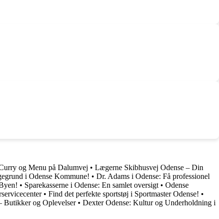
: Curry og Menu på Dalumvej
•
Lægerne Skibhusvej Odense – Din
ggegrund i Odense Kommune!
•
Dr. Adams i Odense: Få professionel
 Byen!
•
Sparekasserne i Odense: En samlet oversigt
•
Odense
servicecenter
•
Find det perfekte sportstøj i Sportmaster Odense!
•
 Butikker og Oplevelser
•
Dexter Odense: Kultur og Underholdning i