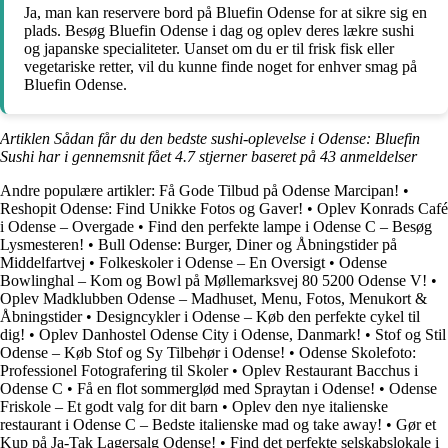
Ja, man kan reservere bord på Bluefin Odense for at sikre sig en
plads. Besøg Bluefin Odense i dag og oplev deres lækre sushi
og japanske specialiteter. Uanset om du er til frisk fisk eller
vegetariske retter, vil du kunne finde noget for enhver smag på
Bluefin Odense.
Artiklen Sådan får du den bedste sushi-oplevelse i Odense: Bluefin
Sushi har i gennemsnit fået
4.7
stjerner baseret på
43
anmeldelser
Andre populære artikler:
Få Gode Tilbud på Odense Marcipan!
•
Reshopit Odense: Find Unikke Fotos og Gaver!
•
Oplev Konrads Café
i Odense – Overgade
•
Find den perfekte lampe i Odense C – Besøg
Lysmesteren!
•
Bull Odense: Burger, Diner og Åbningstider på
Middelfartvej
•
Folkeskoler i Odense – En Oversigt
•
Odense
Bowlinghal – Kom og Bowl på Møllemarksvej 80 5200 Odense V!
•
Oplev Madklubben Odense – Madhuset, Menu, Fotos, Menukort &
Åbningstider
•
Designcykler i Odense – Køb den perfekte cykel til
dig!
•
Oplev Danhostel Odense City i Odense, Danmark!
•
Stof og Stil
Odense – Køb Stof og Sy Tilbehør i Odense!
•
Odense Skolefoto:
Professionel Fotografering til Skoler
•
Oplev Restaurant Bacchus i
Odense C
•
Få en flot sommerglød med Spraytan i Odense!
•
Odense
Friskole – Et godt valg for dit barn
•
Oplev den nye italienske
restaurant i Odense C – Bedste italienske mad og take away!
•
Gør et
Kup på Ja-Tak Lagersalg Odense!
•
Find det perfekte selskabslokale i