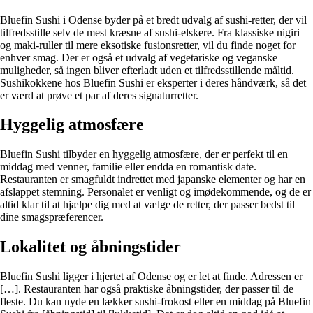
Bluefin Sushi i Odense byder på et bredt udvalg af sushi-retter, der vil
tilfredsstille selv de mest kræsne af sushi-elskere. Fra klassiske nigiri
og maki-ruller til mere eksotiske fusionsretter, vil du finde noget for
enhver smag. Der er også et udvalg af vegetariske og veganske
muligheder, så ingen bliver efterladt uden et tilfredsstillende måltid.
Sushikokkene hos Bluefin Sushi er eksperter i deres håndværk, så det
er værd at prøve et par af deres signaturretter.
Hyggelig atmosfære
Bluefin Sushi tilbyder en hyggelig atmosfære, der er perfekt til en
middag med venner, familie eller endda en romantisk date.
Restauranten er smagfuldt indrettet med japanske elementer og har en
afslappet stemning. Personalet er venligt og imødekommende, og de er
altid klar til at hjælpe dig med at vælge de retter, der passer bedst til
dine smagspræferencer.
Lokalitet og åbningstider
Bluefin Sushi ligger i hjertet af Odense og er let at finde. Adressen er
[…]. Restauranten har også praktiske åbningstider, der passer til de
fleste. Du kan nyde en lækker sushi-frokost eller en middag på Bluefin