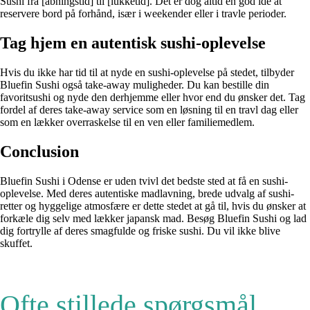
Sushi fra [åbningstid] til [lukketid]. Det er dog altid en god idé at
reservere bord på forhånd, især i weekender eller i travle perioder.
Tag hjem en autentisk sushi-oplevelse
Hvis du ikke har tid til at nyde en sushi-oplevelse på stedet, tilbyder
Bluefin Sushi også take-away muligheder. Du kan bestille din
favoritsushi og nyde den derhjemme eller hvor end du ønsker det. Tag
fordel af deres take-away service som en løsning til en travl dag eller
som en lækker overraskelse til en ven eller familiemedlem.
Conclusion
Bluefin Sushi i Odense er uden tvivl det bedste sted at få en sushi-
oplevelse. Med deres autentiske madlavning, brede udvalg af sushi-
retter og hyggelige atmosfære er dette stedet at gå til, hvis du ønsker at
forkæle dig selv med lækker japansk mad. Besøg Bluefin Sushi og lad
dig fortrylle af deres smagfulde og friske sushi. Du vil ikke blive
skuffet.
Ofte stillede spørgsmål