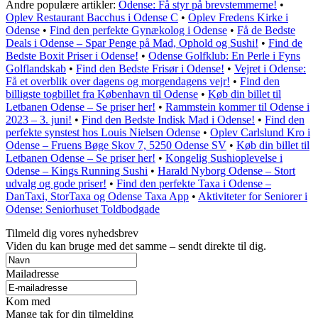
Andre populære artikler:
Odense: Få styr på brevstemmerne!
•
Oplev Restaurant Bacchus i Odense C
•
Oplev Fredens Kirke i
Odense
•
Find den perfekte Gynækolog i Odense
•
Få de Bedste
Deals i Odense – Spar Penge på Mad, Ophold og Sushi!
•
Find de
Bedste Boxit Priser i Odense!
•
Odense Golfklub: En Perle i Fyns
Golflandskab
•
Find den Bedste Frisør i Odense!
•
Vejret i Odense:
Få et overblik over dagens og morgendagens vejr!
•
Find den
billigste togbillet fra København til Odense
•
Køb din billet til
Letbanen Odense – Se priser her!
•
Rammstein kommer til Odense i
2023 – 3. juni!
•
Find den Bedste Indisk Mad i Odense!
•
Find den
perfekte synstest hos Louis Nielsen Odense
•
Oplev Carlslund Kro i
Odense – Fruens Bøge Skov 7, 5250 Odense SV
•
Køb din billet til
Letbanen Odense – Se priser her!
•
Kongelig Sushioplevelse i
Odense – Kings Running Sushi
•
Harald Nyborg Odense – Stort
udvalg og gode priser!
•
Find den perfekte Taxa i Odense –
DanTaxi, StorTaxa og Odense Taxa App
•
Aktiviteter for Seniorer i
Odense: Seniorhuset Toldbodgade
Tilmeld dig vores nyhedsbrev
Viden du kan bruge med det samme – sendt direkte til dig.
Mailadresse
Kom med
Mange tak for din tilmelding