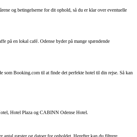
kårene og betingelserne for dit ophold, så du er klar over eventuelle
op kaffe på en lokal café. Odense byder på mange spændende
 som Booking.com til at finde det perfekte hotel til din rejse. Så kan
 Hotel, Hotel Plaza og CABINN Odense Hotel.
antal gæster og datoer for opholdet. Herefter kan du filtrere