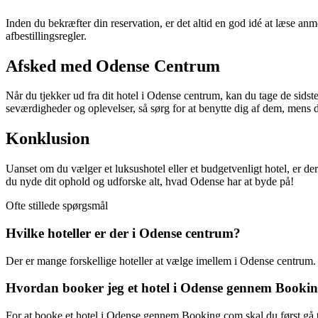
Inden du bekræfter din reservation, er det altid en god idé at læse anme
afbestillingsregler.
Afsked med Odense Centrum
Når du tjekker ud fra dit hotel i Odense centrum, kan du tage de sidst
seværdigheder og oplevelser, så sørg for at benytte dig af dem, mens d
Konklusion
Uanset om du vælger et luksushotel eller et budgetvenligt hotel, er de
du nyde dit ophold og udforske alt, hvad Odense har at byde på!
Ofte stillede spørgsmål
Hvilke hoteller er der i Odense centrum?
Der er mange forskellige hoteller at vælge imellem i Odense centr
Hvordan booker jeg et hotel i Odense gennem Booki
For at booke et hotel i Odense gennem Booking.com skal du først gå ti