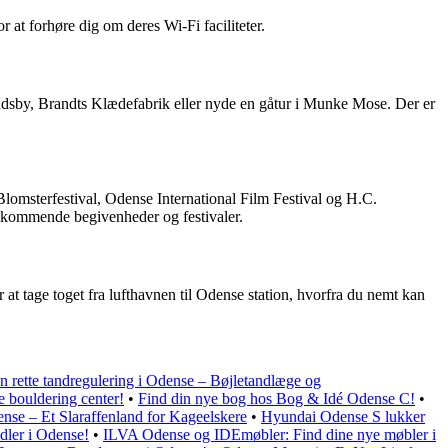
 at forhøre dig om deres Wi-Fi faciliteter.
dsby, Brandts Klædefabrik eller nyde en gåtur i Munke Mose. Der er
Blomsterfestival, Odense International Film Festival og H.C.
m kommende begivenheder og festivaler.
t tage toget fra lufthavnen til Odense station, hvorfra du nemt kan
n rette tandregulering i Odense – Bøjletandlæge og
 bouldering center!
•
Find din nye bog hos Bog & Idé Odense C!
•
se – Et Slaraffenland for Kageelskere
•
Hyundai Odense S lukker
dler i Odense!
•
ILVA Odense og IDEmøbler: Find dine nye møbler i