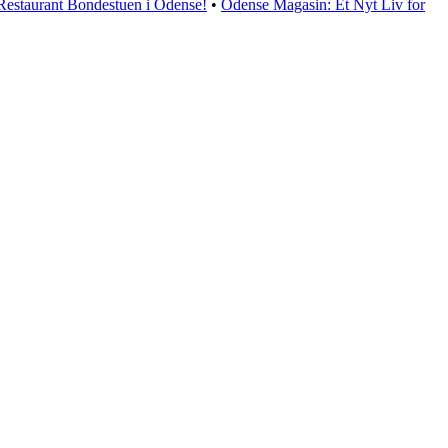
Restaurant Bondestuen i Odense!
•
Odense Magasin: Et Nyt Liv for