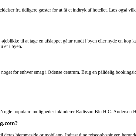
ldelser fra tidligere gæster for at få et indtryk af hotellet. Læs også vil
e øjeblikke til at tage en afslappet gåtur rundt i byen eller nyde en k
u er i byen.
r noget for enhver smag i Odense centrum. Brug en pålidelig bookingside
um. Nogle populære muligheder inkluderer Radisson Blu H.C. Andersen
ng.com?
l deres hjemmeside or mobilapp. Indtast dine rejseoplysninger, herunder 