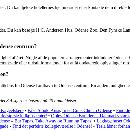
ter. Du kan tjekke hotellernes hjemmesider eller kontakte dem direkte for
gheder. Du kan besøge H.C. Andersen Hus, Odense Zoo, Den Fynske Lan
 Odense centrum?
 i løbet af året. Nogle af de populære arrangementer inkluderer Odense 
mmeside eller turistinformationen for at få opdaterede oplysninger o
nen?
ttlebus fra Odense Lufthavn til Odense centrum. En anden mulighed er a
fået
3.4
stjerner baseret på
40
anmeldelser
r Kageelskere
•
Få et Smukt Ansigt med Cutis Clinic i Odense
•
Find de
s største indkøbscenter!
•
Oplev Odense Boulders – Danmarks største
Odense – Bar Tapas, Take Away og Running Tapas!
•
Lagkagehuset Oden
sgade
•
Find det perfekte kollegieværelse i Odense!
•
Tesla åbner forhan