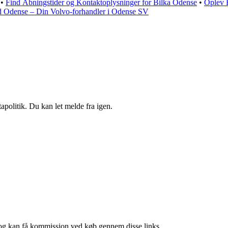
•
Find Åbningstider og Kontaktoplysninger for Bilka Odense
•
Oplev 
d Odense – Din Volvo-forhandler i Odense SV
apolitik. Du kan let melde fra igen.
r, og kan få kommission ved køb gennem disse links.