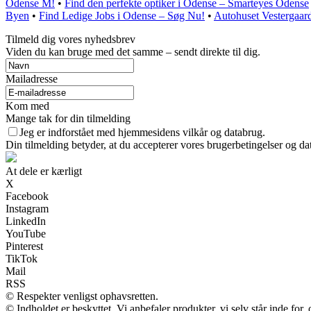
Odense M!
•
Find den perfekte optiker i Odense – Smarteyes Odense
Byen
•
Find Ledige Jobs i Odense – Søg Nu!
•
Autohuset Vestergaar
Tilmeld dig vores nyhedsbrev
Viden du kan bruge med det samme – sendt direkte til dig.
Mailadresse
Kom med
Mange tak for din tilmelding
Jeg er indforstået med hjemmesidens vilkår og databrug.
Din tilmelding betyder, at du accepterer vores brugerbetingelser og dat
At dele er kærligt
X
Facebook
Instagram
LinkedIn
YouTube
Pinterest
TikTok
Mail
RSS
© Respekter venligst ophavsretten.
© Indholdet er beskyttet. Vi anbefaler produkter, vi selv står inde fo