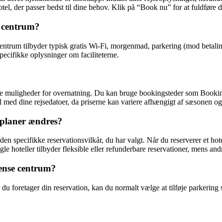
tel, der passer bedst til dine behov. Klik på “Book nu” for at fuldføre d
e centrum?
e centrum tilbyder typisk gratis Wi-Fi, morgenmad, parkering (mod betalin
specifikke oplysninger om faciliteterne.
ige muligheder for overnatning. Du kan bruge bookingsteder som Booking.c
el med dine rejsedatoer, da priserne kan variere afhængigt af sæsonen og
seplaner ændres?
f den specifikke reservationsvilkår, du har valgt. Når du reserverer et 
le hoteller tilbyder fleksible eller refunderbare reservationer, mens and
dense centrum?
år du foretager din reservation, kan du normalt vælge at tilføje parker