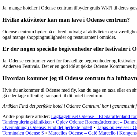
Ja, mange hoteller i Odense centrum tilbyder gratis Wi-Fi til deres gæs
Hvilke aktiviteter kan man lave i Odense centrum?
Odense centrum byder på et bredt udvalg af aktiviteter og seværdi
også mange shoppingmuligheder og restauranter i området.
Er der nogen specielle begivenheder eller festivaler i
Ja, Odense centrum er vært for forskellige begivenheder og festivaler
Andersen Festivals. Det er en god idé at tjekke Odense Kommunes hje
Hvordan kommer jeg til Odense centrum fra lufthav
Hvis du ankommer til Odense med fly, kan du tage en taxa eller en shu
gå eller tage offentlig transport til dit hotel i centrum.
Artiklen Find det perfekte hotel i Odense Centrum! har i gennemsnit 
Andre populære artikler:
Lagkagehuset Odense – Et Slaraffenland fo
Tandreguleringsklinikken
•
Oplev Odense Rosengårdcentret – Danmark
Overnatning i Odense: Find det perfekte hotel!
•
Tapas-oplevelser i 
Terminalen Odense S
•
Marcellos Odense – Café Marcello i Kongen