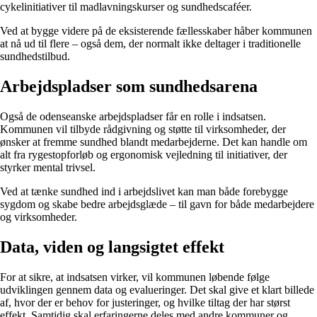
cykelinitiativer til madlavningskurser og sundhedscaféer.
Ved at bygge videre på de eksisterende fællesskaber håber kommunen
at nå ud til flere – også dem, der normalt ikke deltager i traditionelle
sundhedstilbud.
Arbejdspladser som sundhedsarena
Også de odenseanske arbejdspladser får en rolle i indsatsen.
Kommunen vil tilbyde rådgivning og støtte til virksomheder, der
ønsker at fremme sundhed blandt medarbejderne. Det kan handle om
alt fra rygestopforløb og ergonomisk vejledning til initiativer, der
styrker mental trivsel.
Ved at tænke sundhed ind i arbejdslivet kan man både forebygge
sygdom og skabe bedre arbejdsglæde – til gavn for både medarbejdere
og virksomheder.
Data, viden og langsigtet effekt
For at sikre, at indsatsen virker, vil kommunen løbende følge
udviklingen gennem data og evalueringer. Det skal give et klart billede
af, hvor der er behov for justeringer, og hvilke tiltag der har størst
effekt. Samtidig skal erfaringerne deles med andre kommuner og