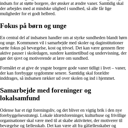
indsats for at støtte borgere, der ønsker at ændre vaner. Samtidig skal
der arbejdes med at mindske ulighed i sundhed, så alle får lige
muligheder for et godt helbred.
Fokus på børn og unge
En central del af indsatsen handler om at styrke sundheden blandt børn
og unge. Kommunen vil i samarbejde med skoler og daginstitutioner
sætte fokus på bevægelse, kost og trivsel. Det kan være gennem flere
aktive pauser i skoledagen, sundere kantinetilbud og undervisning, der
gør det sjovt og motiverende at lære om sundhed.
Formålet er at give de yngste borgere gode vaner tidligt i livet – vaner,
der kan forebygge sygdomme senere. Samtidig skal forældre
inddrages, så indsatsen rækker ud over skolen og ind i hjemmet.
Samarbejde med foreninger og
lokalsamfund
Odense har et rigt foreningsliv, og det bliver en vigtig brik i den nye
forebyggelsesstrategi. Lokale idrætsforeninger, kulturhuse og frivillige
organisationer skal være med til at skabe aktiviteter, der motiverer til
bevægelse og fællesskab. Det kan være alt fra gåfællesskaber og