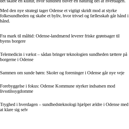
det skabe en kultur, hvor sundhed bliver en naturlig del af hverdagen.
Med den nye strategi tager Odense et vigtigt skridt mod at styrke
folkesundheden og skabe et byliv, hvor trivsel og fællesskab går hånd i
hånd.
Fra mark til måltid: Odense-landmænd leverer friske grøntsager til
byens borgere
Telemedicin i vækst – sådan bringer teknologien sundheden tættere på
borgerne i Odense
Sammen om sunde børn: Skoler og foreninger i Odense går nye veje
Forebyggelse i fokus: Odense Kommune styrker indsatsen mod
livsstilssygdomme
Tryghed i hverdagen – sundhedsteknologi hjælper ældre i Odense med
at klare sig selv