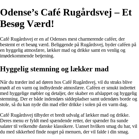
Odense’s Café Rugårdsvej – Et
Besøg Værd!
Café Rugårdsvej er en af Odenses mest charmerende caféer, der
bestemt er et besøg værd. Beliggende på Rugårdsvej, byder caféen på
en hyggelig atmosfære, lækker mad og drikke samt en venlig og
imødekommende betjening.
Hyggelig stemning og lækker mad
Når du træder ind ad døren hos Café Rugårdsvej, vil du straks blive
mødt af en varm og indbydende atmosfære. Caféen er smukt indrettet
med hyggelige møbler og detaljer, der skaber en afslappet og hyggelig
stemning. Der er både indendørs siddepladser samt udendørs borde og
stole, så du kan nyde din mad eller drikke i solen på en varm dag.
Café Rugårdsvej tilbyder et bredt udvalg af lækker mad og drikke.
Deres menu er fyldt med spændende retter, der spænder fra sunde
salater til velkendte danske klassikere. Uanset hvilken smag du har, vil
du med sikkerhed finde noget på menuen, der vil falde i din smag.