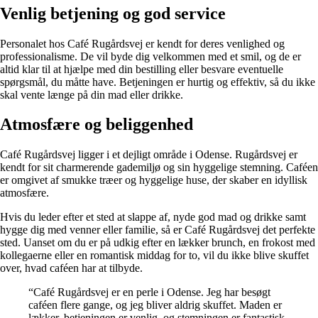
Venlig betjening og god service
Personalet hos Café Rugårdsvej er kendt for deres venlighed og
professionalisme. De vil byde dig velkommen med et smil, og de er
altid klar til at hjælpe med din bestilling eller besvare eventuelle
spørgsmål, du måtte have. Betjeningen er hurtig og effektiv, så du ikke
skal vente længe på din mad eller drikke.
Atmosfære og beliggenhed
Café Rugårdsvej ligger i et dejligt område i Odense. Rugårdsvej er
kendt for sit charmerende gademiljø og sin hyggelige stemning. Caféen
er omgivet af smukke træer og hyggelige huse, der skaber en idyllisk
atmosfære.
Hvis du leder efter et sted at slappe af, nyde god mad og drikke samt
hygge dig med venner eller familie, så er Café Rugårdsvej det perfekte
sted. Uanset om du er på udkig efter en lækker brunch, en frokost med
kollegaerne eller en romantisk middag for to, vil du ikke blive skuffet
over, hvad caféen har at tilbyde.
“Café Rugårdsvej er en perle i Odense. Jeg har besøgt
caféen flere gange, og jeg bliver aldrig skuffet. Maden er
lækker, betjeningen er venlig, og stemningen er fantastisk.