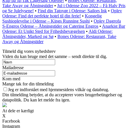
Kup på Ja-Tak Lagersalg Odense!
•
Bones Odense: Restaurant,
Take Away og Åbningstider
•
Jul i Odense Zoo 2022 – Få Halv Pris
og Se Julelysene!
•
Find din Tatovør i Odense: Sailors Ink
•
Oplev
Odense: Find det perfekte hotel til din ferie!
•
Kongelig
Sushioplevelse i Odense – Kings Running Sushi
•
Oplev Dagrofa
S-Engros Odense – Åbningstider og Catering Engros
•
Anarkist Bar
Odense: Et Unikt Sted for Frihedsbevægelsen
•
Aldi Odense:
Åbningstider, Marked og Sø
•
Bones Odense: Restaurant, Take
Away og Åbningstider
Tilmeld dig vores nyhedsbrev
Viden du kan bruge med det samme – sendt direkte til dig.
Mailadresse
Kom med
Mange tak for din tilmelding
Jeg er indforstået med hjemmesidens vilkår og databrug.
Din tilmelding betyder, at du accepterer vores brugerbetingelser og
datapolitik. Du kan let melde fra igen.
At dele er kærligt
X
Facebook
Instagram