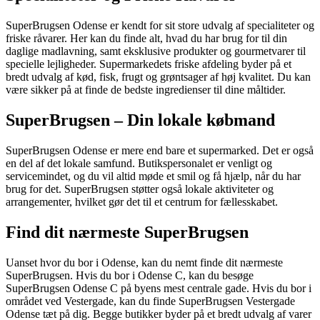
SuperBrugsen Odense er kendt for sit store udvalg af specialiteter og
friske råvarer. Her kan du finde alt, hvad du har brug for til din
daglige madlavning, samt eksklusive produkter og gourmetvarer til
specielle lejligheder. Supermarkedets friske afdeling byder på et
bredt udvalg af kød, fisk, frugt og grøntsager af høj kvalitet. Du kan
være sikker på at finde de bedste ingredienser til dine måltider.
SuperBrugsen – Din lokale købmand
SuperBrugsen Odense er mere end bare et supermarked. Det er også
en del af det lokale samfund. Butikspersonalet er venligt og
servicemindet, og du vil altid møde et smil og få hjælp, når du har
brug for det. SuperBrugsen støtter også lokale aktiviteter og
arrangementer, hvilket gør det til et centrum for fællesskabet.
Find dit nærmeste SuperBrugsen
Uanset hvor du bor i Odense, kan du nemt finde dit nærmeste
SuperBrugsen. Hvis du bor i Odense C, kan du besøge
SuperBrugsen Odense C på byens mest centrale gade. Hvis du bor i
området ved Vestergade, kan du finde SuperBrugsen Vestergade
Odense tæt på dig. Begge butikker byder på et bredt udvalg af varer