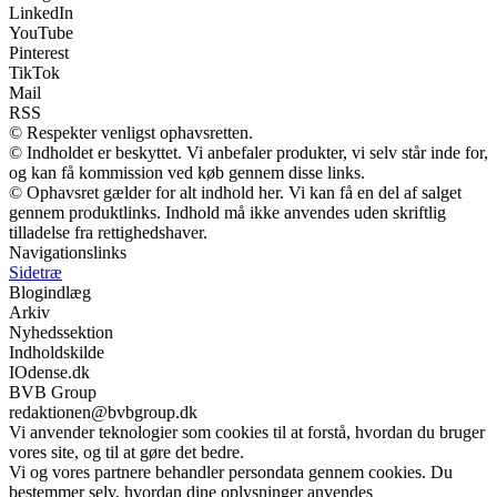
LinkedIn
YouTube
Pinterest
TikTok
Mail
RSS
© Respekter venligst ophavsretten.
© Indholdet er beskyttet. Vi anbefaler produkter, vi selv står inde for,
og kan få kommission ved køb gennem disse links.
© Ophavsret gælder for alt indhold her. Vi kan få en del af salget
gennem produktlinks. Indhold må ikke anvendes uden skriftlig
tilladelse fra rettighedshaver.
Navigationslinks
Sidetræ
Blogindlæg
Arkiv
Nyhedssektion
Indholdskilde
IOdense.dk
BVB Group
redaktionen@bvbgroup.dk
Vi anvender teknologier som cookies til at forstå, hvordan du bruger
vores site, og til at gøre det bedre.
Vi og vores partnere behandler persondata gennem cookies. Du
bestemmer selv, hvordan dine oplysninger anvendes