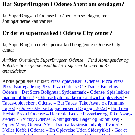
Har SuperBrugsen i Odense åbent om søndagen?
Ja, SuperBrugsen i Odense har åbent om søndagen, men
åbningstiderne kan variere.
Er der et supermarked i Odense City center?
Ja, SuperBrugsen er et supermarked beliggende i Odense City
center.
Artiklen Overskrift: SuperBrugsen Odense – Find Åbningstider og
Butikker har i gennemsnit fået
3.1
stjerner baseret på
37
anmeldelser
Andre populære artikler:
Pizza-oplevelser i Odense: Pizza Pizza,
Pizza Nørregade og Pizza Pizza Odense C
•
Daells Bolighus
Odense – Det Store Bolighus i Syddanmark
•
Odense: Spis lækker
mad ud af huset!
•
Odense byder på lækre sandwich-oplevelser!
•
Tapas-oplevelser i Odense – Bar Tapas, Take Away og Running
Tapas!
•
Oplev Odense Loppemarked i Dag og i 2022!
•
Find den
Bedste Pizza i Odense – Her er de Bedste Pizzariaer og Take Away-
steder!
•
Kvickly Odense: Åbningstider, Bager og Skibhusvej
•
Oplev Meny Odense NV – Danmarks største udvalg af varer!
•
Nelles Kaffe i Odense – En Oplevelse Uden Sidestykke!
•
Gør et