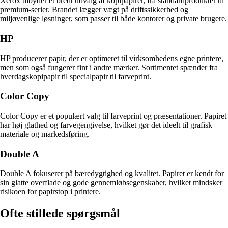
Xerox tilbyder et bredt udvalg af kopipapirer, fra standardprodukter til
premium-serier. Brandet lægger vægt på driftssikkerhed og
miljøvenlige løsninger, som passer til både kontorer og private brugere.
HP
HP producerer papir, der er optimeret til virksomhedens egne printere,
men som også fungerer fint i andre mærker. Sortimentet spænder fra
hverdagskopipapir til specialpapir til farveprint.
Color Copy
Color Copy er et populært valg til farveprint og præsentationer. Papiret
har høj glathed og farvegengivelse, hvilket gør det ideelt til grafisk
materiale og markedsføring.
Double A
Double A fokuserer på bæredygtighed og kvalitet. Papiret er kendt for
sin glatte overflade og gode gennemløbsegenskaber, hvilket mindsker
risikoen for papirstop i printere.
Ofte stillede spørgsmål