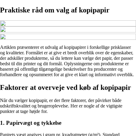
Praktiske råd om valg af kopipapir
Artiklen præsenterer et udvalg af kopipapirer i forskellige prisklasser
og kvaliteter. Formålet er at give et bredt overblik over de egenskaber,
der adskiller produkterne, så du lettere kan vælge det papir, der passer
bedst til din printer og dit formål. Oplysningerne om produkterne er
baseret på offentligt tilgængelige beskrivelser fra producenter og
forhandlere og opsummeret for at give et klart og informativt overblik.
Faktorer at overveje ved køb af kopipapir
Når du vælger kopipapir, er der flere faktorer, der påvirker både
udskriftskvalitet og brugeroplevelse. Her er nogle af de vigtigste
punkter at tage højde for.
1. Papirvægt og tykkelse
Papirets vægt angives i gram pr. kvadratmeter (g/m²). Standard