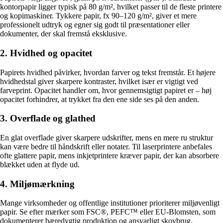
kontorpapir ligger typisk på 80 g/m², hvilket passer til de fleste printere
og kopimaskiner. Tykkere papir, fx 90–120 g/m², giver et mere
professionelt udtryk og egner sig godt til præsentationer eller
dokumenter, der skal fremstå eksklusive.
2. Hvidhed og opacitet
Papirets hvidhed påvirker, hvordan farver og tekst fremstår. Et højere
hvidhedstal giver skarpere kontraster, hvilket især er vigtigt ved
farveprint. Opacitet handler om, hvor gennemsigtigt papiret er – høj
opacitet forhindrer, at trykket fra den ene side ses på den anden.
3. Overflade og glathed
En glat overflade giver skarpere udskrifter, mens en mere ru struktur
kan være bedre til håndskrift eller notater. Til laserprintere anbefales
ofte glattere papir, mens inkjetprintere kræver papir, der kan absorbere
blækket uden at flyde ud.
4. Miljømærkning
Mange virksomheder og offentlige institutioner prioriterer miljøvenligt
papir. Se efter mærker som FSC®, PEFC™ eller EU-Blomsten, som
dokumenterer bæredygtig produktion og ansvarligt skovbrug.