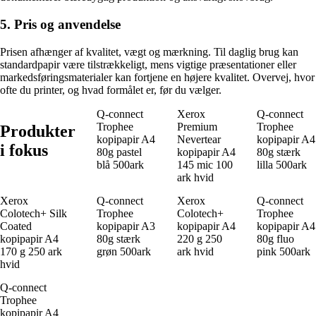
5. Pris og anvendelse
Prisen afhænger af kvalitet, vægt og mærkning. Til daglig brug kan
standardpapir være tilstrækkeligt, mens vigtige præsentationer eller
markedsføringsmaterialer kan fortjene en højere kvalitet. Overvej, hvor
ofte du printer, og hvad formålet er, før du vælger.
Q-connect
Xerox
Q-connect
Trophee
Premium
Trophee
Produkter
kopipapir A4
Nevertear
kopipapir A4
i fokus
80g pastel
kopipapir A4
80g stærk
blå 500ark
145 mic 100
lilla 500ark
ark hvid
Xerox
Q-connect
Xerox
Q-connect
Colotech+ Silk
Trophee
Colotech+
Trophee
Coated
kopipapir A3
kopipapir A4
kopipapir A4
kopipapir A4
80g stærk
220 g 250
80g fluo
170 g 250 ark
grøn 500ark
ark hvid
pink 500ark
hvid
Q-connect
Trophee
kopipapir A4