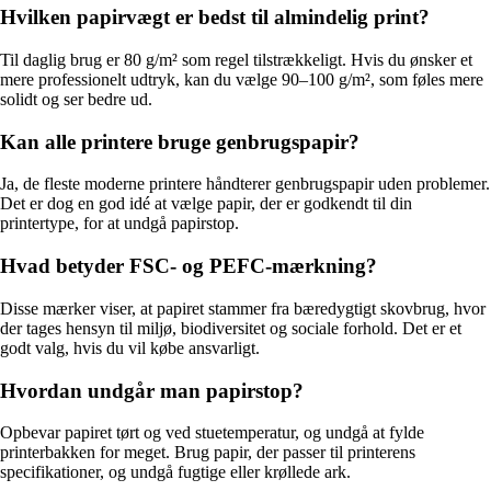
Hvilken papirvægt er bedst til almindelig print?
Til daglig brug er 80 g/m² som regel tilstrækkeligt. Hvis du ønsker et
mere professionelt udtryk, kan du vælge 90–100 g/m², som føles mere
solidt og ser bedre ud.
Kan alle printere bruge genbrugspapir?
Ja, de fleste moderne printere håndterer genbrugspapir uden problemer.
Det er dog en god idé at vælge papir, der er godkendt til din
printertype, for at undgå papirstop.
Hvad betyder FSC- og PEFC-mærkning?
Disse mærker viser, at papiret stammer fra bæredygtigt skovbrug, hvor
der tages hensyn til miljø, biodiversitet og sociale forhold. Det er et
godt valg, hvis du vil købe ansvarligt.
Hvordan undgår man papirstop?
Opbevar papiret tørt og ved stuetemperatur, og undgå at fylde
printerbakken for meget. Brug papir, der passer til printerens
specifikationer, og undgå fugtige eller krøllede ark.